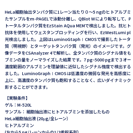
HeLa細胞抽出タンパク質に1レーン当たり０～5 ngのヒトアルブ
たサンプルをｍ-PAGELで泳動分離し、QBlot Wにより転写して、P
トータルタンパク質をEzStain AQua MEMで検出しました。抗ヒ
抗体を使用してウェスタンブロッティングを行い、EzWestLumi pl
光検出しました。上図はLuminoGtaphⅠCMOSで撮影したトー
質（明視野）とターゲットタンパク質（発光）のイメージです。グ
像データをCSAnalyzer 4で解析し、全タンパク質のシグナル値を
ブミンの量をノーマライズした結果です。7 pg~5000 pgまで３オ
濃度範囲のアルブミンを理論値に近似したシグナル強度で検出する
ました。LuminoGraphⅠCMOSは低濃度の微弱な発光を高感度
上に、高濃度のタンパク質も飽和することなく、広いダイナミック
影することができます。
【実験条件】
ゲル：M-520L
サンプル： 細胞抽出液にヒトアルブミンを添加したもの
HeLa細胞抽出液 (20μg/全レーン）
ヒトアルブミン
(左から5 ng/レーンからの1/3希釈系列）