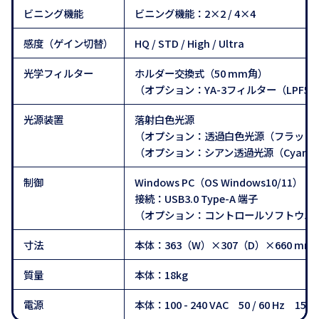
ビニング機能
ビニング機能：2×2 / 4×4
感度（ゲイン切替）
HQ / STD / High / Ultra
光学フィルター
ホルダー交換式（50 mm角）
（オプション：YA-3フィルター（LPF560
光源装置
落射白色光源
（オプション：透過白色光源（フラット
（オプション：シアン透過光源（Cyano
制御
Windows PC（OS Windows10/11）
接続：USB3.0 Type-A 端子
（オプション：コントロールソフトウエ
寸法
本体：363（W）×307（D）×660 mm
質量
本体：18kg
電源
本体：100 - 240 VAC 50 / 60 Hz 150