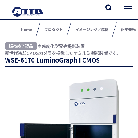
Home
プロダクト
イメージング／解析
化学発光
高感度化学発光撮影装置
新世代冷却CMOSカメラを搭載したケミルミ撮影装置です。
WSE-6170 LuminoGraph I CMOS