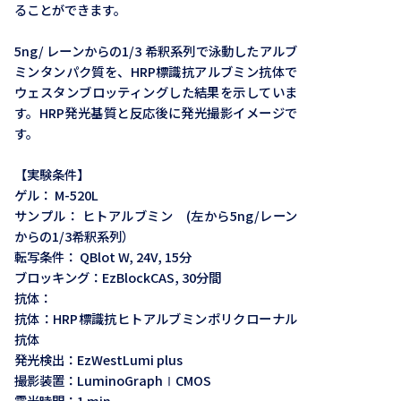
ることができます。
5ng/ レーンからの1/3 希釈系列で泳動したアルブ
ミンタンパク質を、HRP標識抗アルブミン抗体で
ウェスタンブロッティングした結果を示していま
す。HRP発光基質と反応後に発光撮影イメージで
す。
【実験条件】
ゲル： M-520L
サンプル： ヒトアルブミン (左から5ng/レーン
からの1/3希釈系列）
転写条件： QBlot W, 24V, 15分
ブロッキング：EzBlockCAS, 30分間
抗体：
抗体：HRP標識抗ヒトアルブミンポリクローナル
抗体
発光検出：EzWestLumi plus
撮影装置：LuminoGraphⅠCMOS
露光時間：1 min