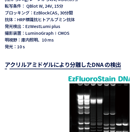
転写条件： QBlot W, 24V, 15分
ブロッキング：EzBlockCAS, 30分間
抗体：HRP標識抗ヒトアルブミン抗体
発光検出：EzWestLumi plus
撮影装置：LuminoGraphⅠCMOS
明視野：庫内照明、10 ms
発光：10 s
アクリルアミドゲルにより分離したDNA の検出