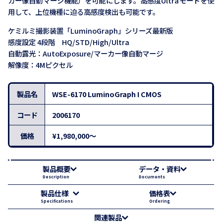
カー像自動マージ機能）を可能にします。高感度Ultraモードを使
用して、上位機種に迫る高感度検出も可能です。
ケミルミ撮影装置「LuminoGraph」シリーズ最新版
感度設定 4段階 HQ/STD/High/Ultra
自動露光：AutoExposure/マーカー像自動マージ
解像度：4Mピクセル
製品名
WSE-6170 LuminoGraph I CMOS
コード
2006170
価格
¥1,980,000～
製品概要
データ・資料
Description
Documents
製品仕様
価格表
Specifications
Ordering
関連製品