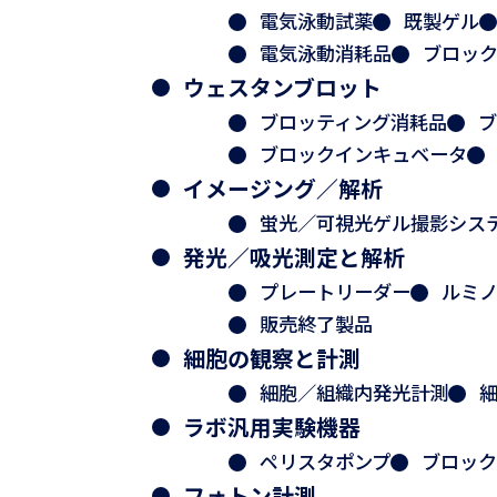
電気泳動試薬
既製ゲル
電気泳動消耗品
ブロッ
ウェスタンブロット
ブロッティング消耗品
ブ
ブロックインキュベータ
イメージング／解析
蛍光／可視光ゲル撮影シス
発光／吸光測定と解析
プレートリーダー
ルミ
販売終了製品
細胞の観察と計測
細胞／組織内発光計測
ラボ汎用実験機器
ペリスタポンプ
ブロック
フォトン計測