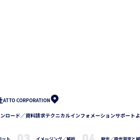
社
ATTO CORPORATION
ウンロード／資料請求
テクニカルインフォメーション
サポート
ロット
イメージング／解析
発光／吸光測定と