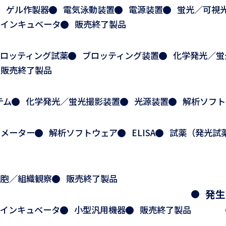
ゲル作製器
電気泳動装置
電源装置
蛍光／可視
クインキュベータ
販売終了製品
ロッティング試薬
ブロッティング装置
化学発光／蛍
販売終了製品
テム
化学発光／蛍光撮影装置
光源装置
解析ソフト
ノメーター
解析ソフトウェア
ELISA
試薬（発光試
細胞／組織観察
販売終了製品
発生
インキュベータ
小型汎用機器
販売終了製品