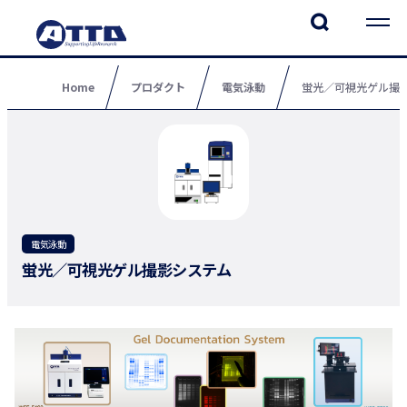
Home
プロダクト
電気泳動
蛍光／可視光ゲル撮
電気泳動
蛍光／可視光ゲル撮影システム