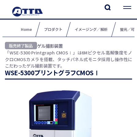
Home
プロダクト
イメージング／解析
蛍光／可
ゲル撮影装置
「WSE-5300 Printgraph CMOSⅠ」は6Mピクセル高解像度モノ
クロCMOSカメラを搭載、タッチパネル式モニタ採用し操作性に
こだわったゲル撮影装置です。
WSE-5300プリントグラフCMOSⅠ