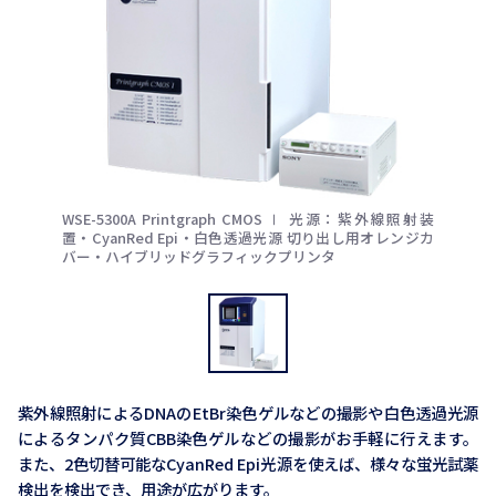
WSE-5300A Printgraph CMOS Ⅰ 光源：紫外線照射装
置・CyanRed Epi・白色透過光源 切り出し用オレンジカ
バー・ハイブリッドグラフィックプリンタ
紫外線照射によるDNAのEtBr染色ゲルなどの撮影や白色透過光源
によるタンパク質CBB染色ゲルなどの撮影がお手軽に行えます。
また、2色切替可能なCyanRed Epi光源を使えば、様々な蛍光試薬
検出を検出でき、用途が広がります。