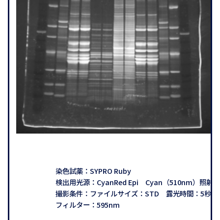
染色試薬：SYPRO Ruby
検出用光源：CyanRed Epi Cyan（510nm）照射
撮影条件：ファイルサイズ：STD 露光時間：5秒
フィルター：595nm