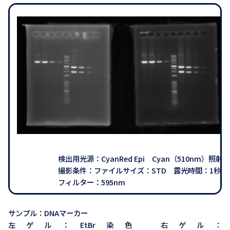
検出用光源：CyanRed Epi Cyan（510nm）照射
撮影条件：ファイルサイズ：STD 露光時間：1秒
フィルター：595nm
サンプル：DNAマーカー
左ゲル：EtBr染色 右ゲル：