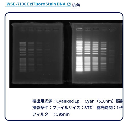
WSE-7130 EzFluoroStain DNA
染色
検出用光源：CyanRed Epi Cyan（510nm）照射
撮影条件：ファイルサイズ：STD 露光時間：1秒
フィルター：595nm