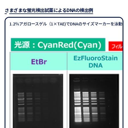
さまざまな蛍光検出試薬によるDNAの検出例
1.2％アガロースゲル（1×TAE)でDNAのサイズマーカーを泳動し