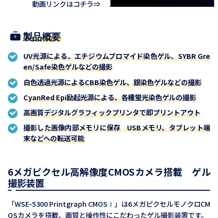
動画リンクはコチラ⇒
製品概要
UV光源による、エチジウムブロマイド染色ゲル、SYBR Gre
en/Safe染色ゲルなどの撮影
白色透過光源によるCBB染色ゲル、銀染色ゲルなどの撮影
CyanRed Epi励起光源による、各種蛍光染色ゲルの撮影
高画質デジタルグラフィックプリンタで即プリントアウト
撮影した画像内部メモリに保存 USBメモリ、タブレット端
末などへの転送可能
6メガピクセル高解像度CMOSカメラ搭載 ゲル
撮影装置
「WSE-5300 Printgraph CMOSⅠ」は6メガピクセルモノクロCM
OSカメラを搭載、画質と操作性にこだわったゲル撮影装置です。