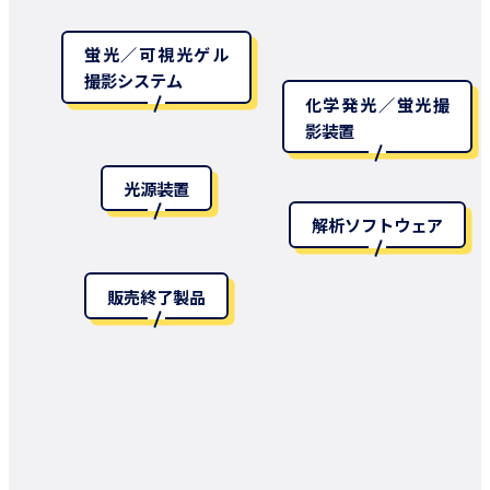
蛍光／可視光ゲル
撮影システム
化学発光／蛍光撮
影装置
光源装置
解析ソフトウェア
販売終了製品