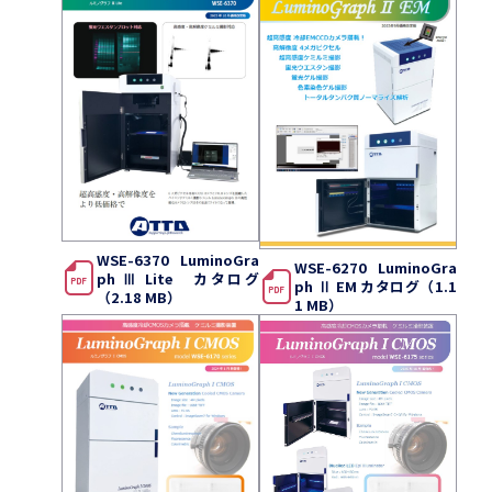
WSE-6370 LuminoGra
WSE-6270 LuminoGra
ph Ⅲ Lite カタログ
ph Ⅱ EM カタログ（1.1
（2.18 MB）
1 MB）