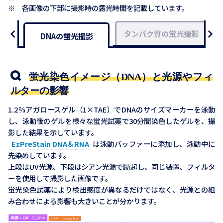
※ 各画像の下部に撮影時の露光時間を記載しています。
タンパク質の蛍光撮影
DNAの蛍光撮影
蛍光染色イメージ（DNA）と光源やフィ
ルターの影響
1.2％アガロースゲル（1×TAE）でDNAのサイズマーカーを泳動
し、泳動後のゲルを様々な蛍光試薬で30分間染色したゲルを、撮
影した結果を示しています。
EzPreStain DNA＆RNA
は泳動バッファーに添加し、泳動中に
先染めしています。
上段はUV光源、下段はシアン光源で励起し、同じ装置、フィルタ
ーを使用して撮影した画像です。
蛍光染色試薬により検出感度が異なるだけではなく、光源との組
み合わせによる影響も大きいことが分かります。