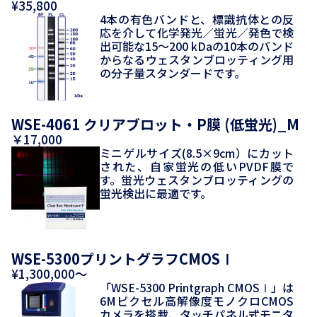
¥35,800
4本の有色バンドと、標識抗体との反
応を介して化学発光／蛍光／発色で検
出可能な15～200 kDaの10本のバンド
からなるウェスタンブロッティング用
の分子量スタンダードです。
WSE-4061 クリアブロット・P膜 (低蛍光)_M
￥17,000
ミニゲルサイズ(8.5×9cm）にカット
された、自家蛍光の低いPVDF膜で
す。蛍光ウェスタンブロッティングの
蛍光検出に最適です。
WSE-5300プリントグラフCMOSⅠ
¥1,300,000～
「WSE-5300 Printgraph CMOSⅠ」は
6Mピクセル高解像度モノクロCMOS
カメラを搭載、タッチパネル式モニタ