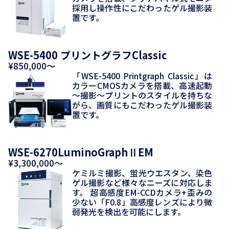
採用し操作性にこだわったゲル撮影装
置です。
WSE-5400 プリントグラフClassic
¥850,000～
「WSE-5400 Printgraph Classic」は
カラーCMOSカメラを搭載、高速起動
～撮影～プリントのスタイルを持ちな
がら、画質にもこだわったゲル撮影装
置です。
WSE-6270LuminoGraphⅡEM
¥3,300,000～
ケミルミ撮影、蛍光ウエスタン、染色
ゲル撮影など様々なニーズに対応しま
す。 超高感度EM-CCDカメラ+歪みの
少ない「F0.8」高感度レンズにより微
弱発光を検出を可能にします。