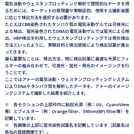
電気泳動やウェスタンブロッティング解析で理想的なデータを得
るためには、ターゲットの発現量や実験目的、使用する撮影装置
に応じて検出方法を選択する必要があります。
たとえばCBB染色されたタンパク質の電気泳動ゲルでは可視光に
よる検出、蛍光染色されたDNAの電気泳動ゲルでは蛍光による検
出、HRP検出を利用したウェスタンブロッティングでは発光検出
方法といったように、実験目的と検出感度により検出試薬が異な
ってきます。
最も重要なことは、検出方法、特に検出試薬に最適な光源とフィ
ルターの組み合わせで、可視光・蛍光・発光のイメージングを行
うことです。
ここではアトーの電気泳動・ウェスタンブロッティングシステム
によりDNAやタンパク質を解析したデータを、アトーのイメージ
ングシステムで撮影した結果を紹介します。
※ 各セクションの上部枠内に励起光源（例：UV、CyanoView
等）とフィルター（例：Orange filter、595nm(BP) filter等）を
記載しています。
※ 各画像の上部に蛍光染色試薬名を記載しています（試薬名は
各社の登録商標です）。