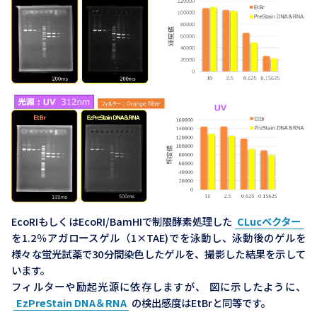
EcoRIもしくはEcoRI/BamHIで制限酵素処理した
CLucベクター
を1.2％アガロースゲル（1×TAE)でを泳動し、泳動後のゲルを
様々な蛍光試薬で30分間染色したゲルを、撮影した結果を示して
います。
フィルターや励起光源に依存しますが、 図に示したように、
EzPreStain DNA＆RNA
の検出感度はEtBrと同等です。