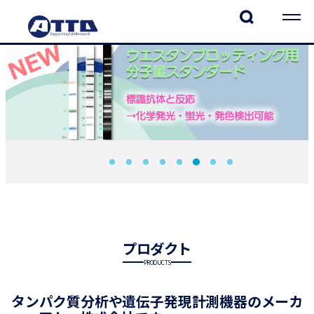
1
2
3
4
5
6
7
8
プロダクト
PRODUCTS
タンパク質分析や遺伝子発現計測機器のメーカ