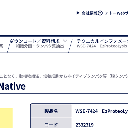
会社情報
アトーWeb
ダウンロード／資料請求
テクニカルインフォメー
薬
細胞分画・タンパク質抽出
WSE-7424 EzProteoLysis 
ことなく、動植物組織、培養細胞からネイティブタンパク質（膜タンパ
Native
製品名
WSE-7424 EzProteoLys
コード
2332319