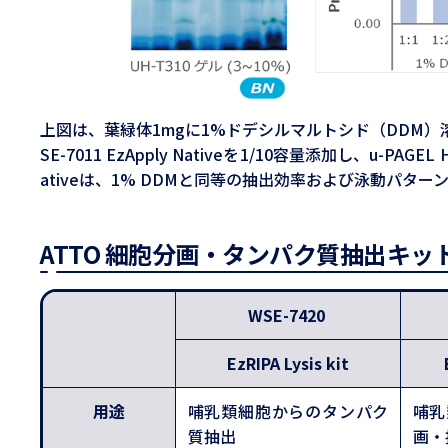
上図は、葉緑体1mgに1%ドデシルマルトシド（DDM）溶出液あ
SE-7011 EzApply Nativeを1/10容量添加し、u-PAGE
ativeは、1% DDMと同等の抽出効率および泳動パター
ATTO 細胞分画・タンパク質抽出キ
WSE-7420
EzRIPA Lysis kit
用途
哺乳類細胞からのタンパク
哺乳
質抽出
画・