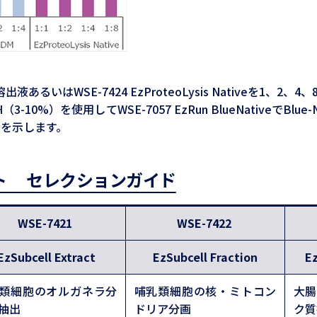
るいはWSE-7424 EzProteoLysis Nativeを1
L H（3-10%）を使用してWSE-7057 EzRun BlueNativeでBlu
ンを示します。
ット セレクションガイド
WSE-7421
WSE-7422
EzSubcell Extract
EzSubcell Fraction
E
類細胞のオルガネラ分
哺乳類細胞の核・ミトコン
大
抽出
ドリア分画
ク質