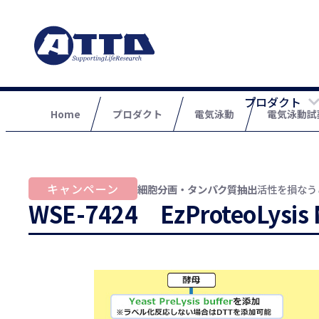
プロダクト
Home
プロダクト
電気泳動
電気泳動試
細胞分画・タンパク質抽出
活性を損なう
WSE-7424 EzProteoLysis 