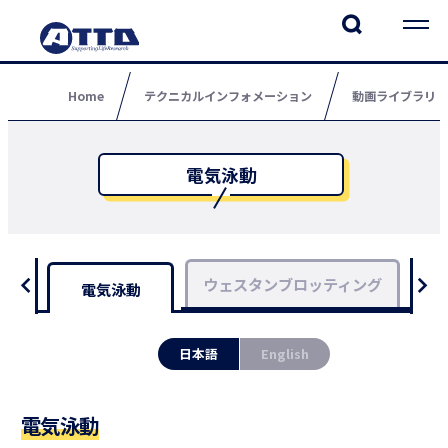
Home
テクニカルインフォメーション
動画ライブラリ
電気泳動
ウェスタンブロッティング
小
電気泳動
日本語
English
電気泳動