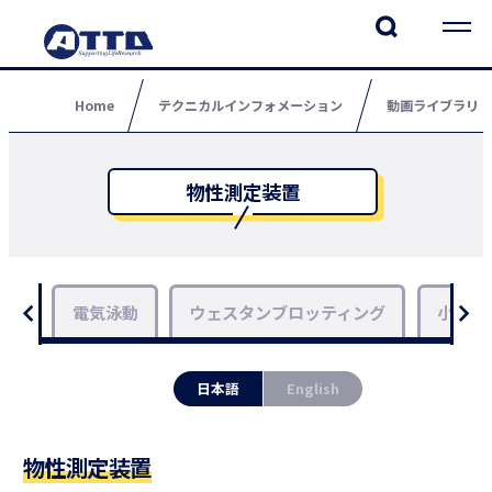
Home
テクニカルインフォメーション
動画ライブラリ
物性測定装置
電気泳動
ウェスタンブロッティング
小型汎
日本語
English
物性測定装置