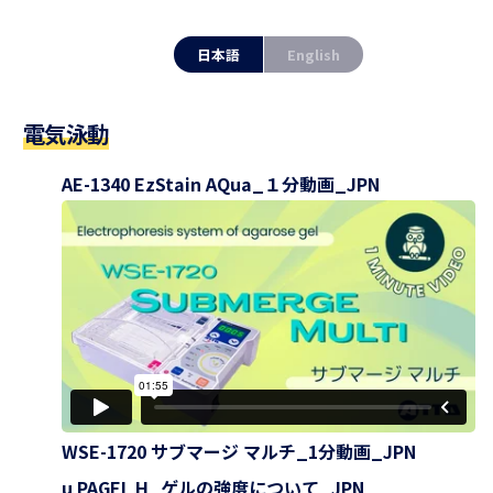
日本語
English
電気泳動
AE-1340 EzStain AQua_１分動画_JPN
WSE-1720 サブマージ マルチ_1分動画_JPN
u PAGEL H_ゲルの強度について_JPN