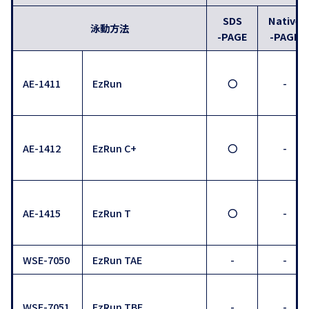
SDS
Native
泳動方法
-PAGE
-PAGE
AE-1411
EzRun
〇
-
AE-1412
EzRun C+
〇
-
AE-1415
EzRun T
〇
-
WSE-7050
EzRun TAE
-
-
WSE-7051
EzRun TBE
-
-