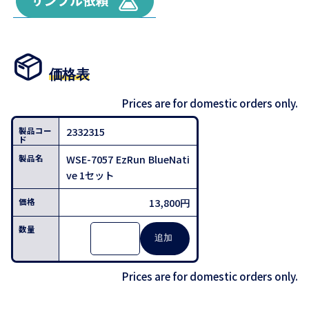
価格表
Prices are for domestic orders only.
2332315
WSE-7057 EzRun BlueNati
ve 1セット
13,800円
Prices are for domestic orders only.