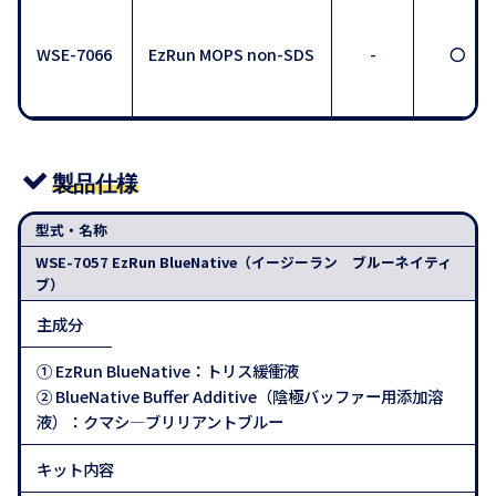
WSE-7066
EzRun MOPS non-SDS
-
〇
製品仕様
型式・名称
WSE-7057 EzRun BlueNative（イージーラン ブルーネイティ
ブ）
主成分
① EzRun BlueNative：トリス緩衝液
② BlueNative Buffer Additive（陰極バッファー用添加溶
液）：クマシ―ブリリアントブルー
キット内容