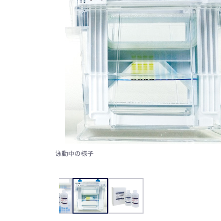
WSE-7056 EzRun ClearNative（イージーラン クリア