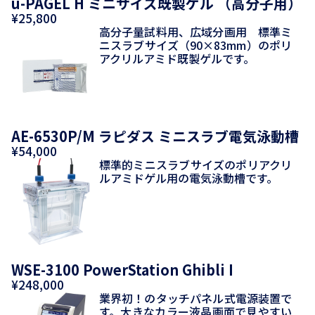
u-PAGEL H ミニサイズ既製ゲル （高分子用）
¥25,800
高分子量試料用、広域分画用 標準ミ
ニスラブサイズ（90×83mm）のポリ
アクリルアミド既製ゲルです。
AE-6530P/M ラピダス ミニスラブ電気泳動槽
¥54,000
標準的ミニスラブサイズのポリアクリ
ルアミドゲル用の電気泳動槽です。
WSE-3100 PowerStation Ghibli I
¥248,000
業界初！のタッチパネル式電源装置で
す。大きなカラー液晶画面で見やすい