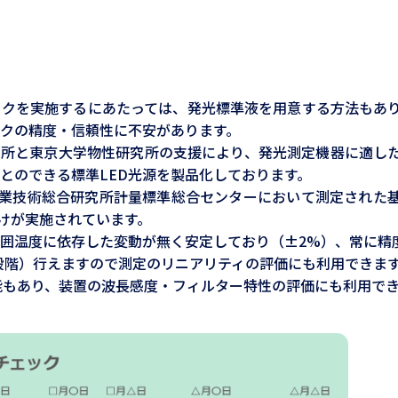
ックを実施するにあたっては、発光標準液を用意する方法もあ
クの精度・信頼性に不安があります。
究所と東京大学物性研究所の支援により、発光測定機器に適し
とのできる標準LED光源を製品化しております。
業技術総合研究所計量標準総合センターにおいて測定された基準光
値付けが実施されています。
囲温度に依存した変動が無く安定しており（±2%）、常に精
10段階）行えますので測定のリニアリティの評価にも利用できま
能もあり、装置の波長感度・フィルター特性の評価にも利用で