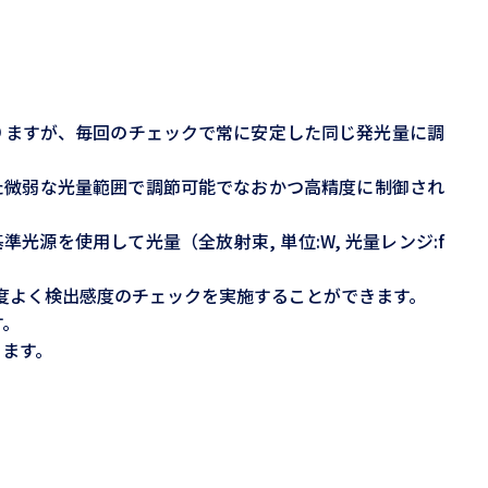
りますが、毎回のチェックで常に安定した同じ発光量に調
た微弱な光量範囲で調節可能でなおかつ高精度に制御され
源を使用して光量（全放射束, 単位:W, 光量レンジ:f
度よく検出感度のチェックを実施することができます。
す。
きます。