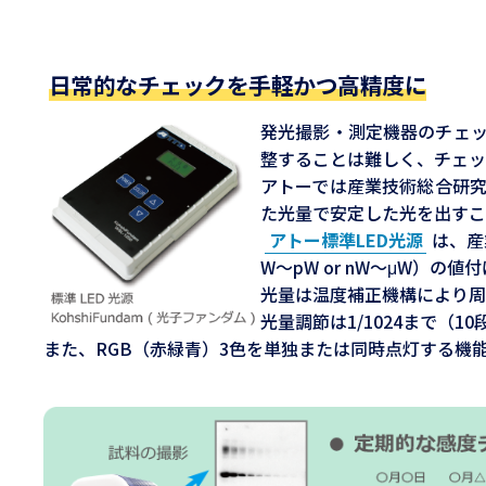
日常的なチェックを手軽かつ高精度に
発光撮影・測定機器のチェ
整することは難しく、チェッ
アトーでは産業技術総合研
た光量で安定した光を出すこ
アトー標準LED光源
は、産
W～pW or nW～μW）の
光量は温度補正機構により周
光量調節は1/1024まで（
また、RGB（赤緑青）3色を単独または同時点灯する機