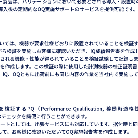
バリデーションにおいて必要とされる導入・設置時のIQ（Installa
能適格性確認）、導入後の定期的なOQ実施サポートのサービスを提供可能です。
おいては、機器が要求仕様どおりに設置されていることを検証す
ら検証を実施しお客様に確認いただき、IQ成績報告書を作成
される機能・性能が得られていることを検証試験して記録しま
書を作成します。この検証の際に使用した計測機器の校正証明書
IQ、OQともに出荷前にも同じ内容の作業を当社内で実施し
PQ（Performance Qualification, 
のチェックを簡便に行うことができます。
ポートとしては、出張サービスにも対応しています。据付時と同
して、お客様に確認いただいてOQ実施報告書を作成します。