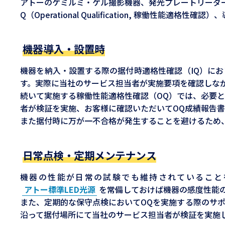
アトーのケミルミ・ゲル撮影機器、発光プレートリーダー製品は、
Q（Operational Qualification, 稼働性
機器導入・設置時
機器を納入・設置する際の据付時適格性確認（IQ）に
す。実際に当社のサービス担当者が実施要項を確認しなが
続いて実施する稼働性能適格性確認（OQ）では、必要と
者が検証を実施、お客様に確認いただいてOQ成績報告
また据付時に万が一不合格が発生することを避けるため、
日常点検・定期メンテナンス
機器の性能が日常の試験でも維持されていることを検証する
アトー標準LED光源
を常備しておけば機器の感度性能
また、定期的な保守点検においてOQを実施する際のサ
沿って据付場所にて当社のサービス担当者が検証を実施