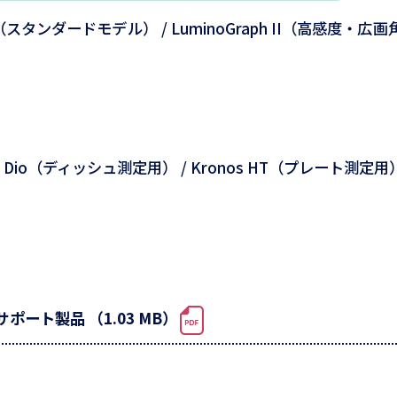
h I（スタンダードモデル） / LuminoGraph II（高感度・広
os Dio（ディッシュ測定用） / Kronos HT（プレート測定用
ート製品 （1.03 MB）