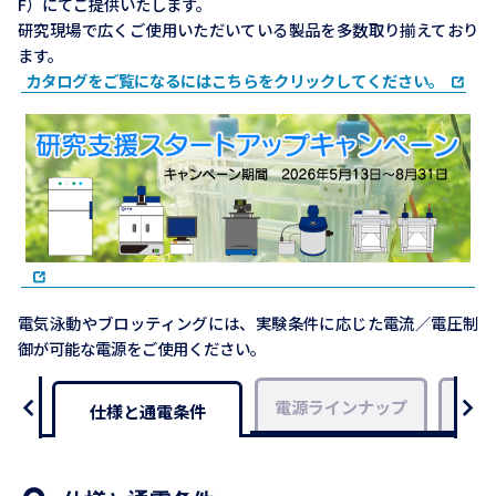
F）にてご提供いたします。
研究現場で広くご使用いただいている製品を多数取り揃えており
ます。
カタログをご覧になるにはこちらをクリックしてください。
電気泳動やブロッティングには、実験条件に応じた電流／電圧制
御が可能な電源をご使用ください。
電源ラインナップ
用途
仕様と通電条件