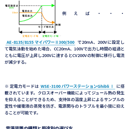
例えば・・・
AE-8135/8155 マイパワーⅡ300/500
で20mA、200Vに設定し
て電気泳動を始めた場合、CC20mA、100Vで出力し時間の経過と
ともに電圧が上昇し200Vに達するとCV200Vの制御に移行し電流
が減少する。
※ 定電力モードは
WSE-3100 パワーステーションGhibli Ⅰ
に搭
載されています。クロスオーバー機能によってジュール熱の発生
を抑えることができるため、支持体の温度上昇によるサンプルの
変性や緩衝液の蒸発を防ぎ、電源関与のトラブルを最小限に抑え
ることが可能です。
電源装置の種類と用途別の選び方