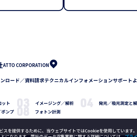
社
ATTO CORPORATION
ウンロード／資料請求
テクニカルインフォメーション
サポート
ロット
イメージング／解析
発光／吸光測定と
／ポンプ
フォトン計測
ビスを提供するために、当ウェブサイトではCookieを使用しています
たことになります。弊社のデータ収集業務に関する詳細については、
プラ