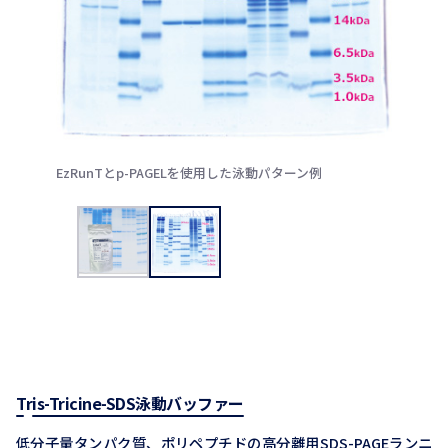
EzRunTとp-PAGELを使用した泳動パターン例
Tris-Tricine-SDS泳動バッファー
低分子量タンパク質、ポリペプチドの高分離用SDS-PAGEランニ