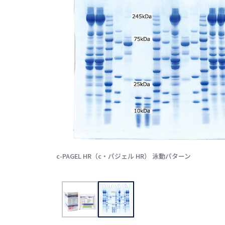
c-PAGEL HR（c・パジェル HR） 泳動パターン