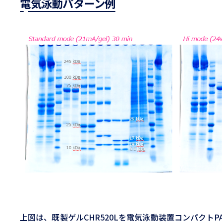
電気泳動パターン例
上図は、既製ゲルCHR520Lを電気泳動装置コンパクトPAGE