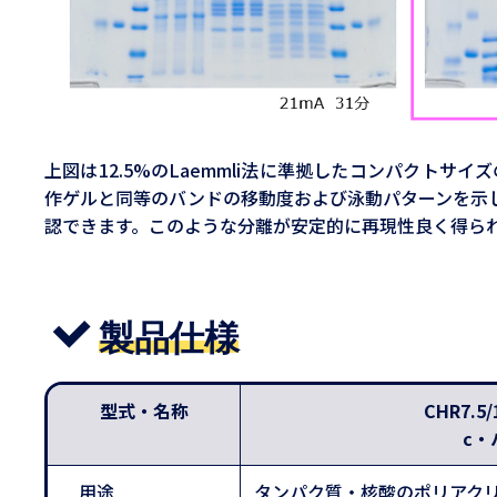
上図は12.5%のLaemmli法に準拠したコンパクトサイズ
作ゲルと同等のバンドの移動度および泳動パターンを示しま
認できます。このような分離が安定的に再現性良く得ら
製品仕様
型式・名称
CHR7.5/
c・
用途
タンパク質・核酸のポリアクリルア