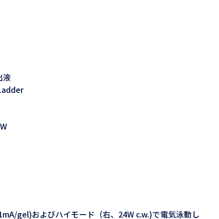
抽出液
Ladder
MW
A/gel)およびハイモード（右、24W c.w.)で電気泳動し