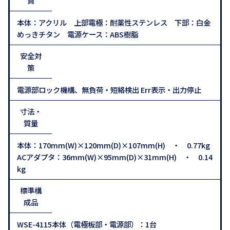
質
本体：アクリル 上部電極：耐薬性ステンレス 下部：白金
めっきチタン 電源ケース：ABS樹脂
安全対
策
電源部ロック機構、無負荷・短絡検出 Err表示・出力停止
寸法・
質量
本体：170mm(W)×120mm(D)×107mm(H) ・ 0.77kg
ACアダプタ：36mm(W)×95mm(D)×31mm(H) ・ 0.14
kg
標準構
成品
WSE-4115本体（電極板部・電源部）：1台