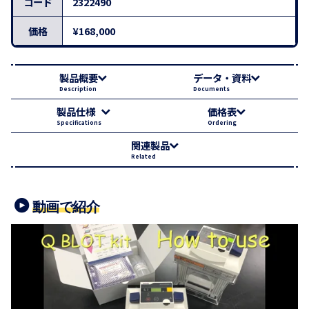
コード
2322490
価格
¥168,000
製品概要
データ・資料
Description
Documents
製品仕様
価格表
Specifications
Ordering
関連製品
Related
動画で紹介