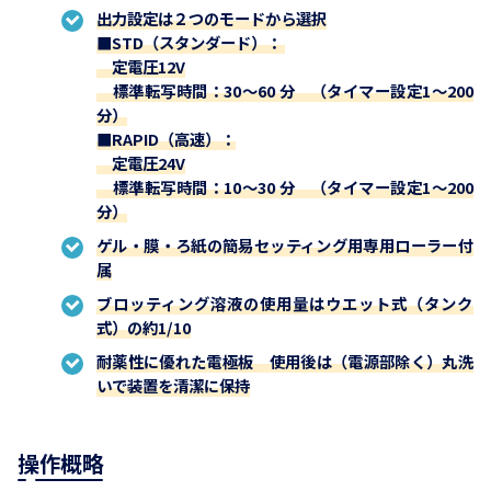
出力設定は２つのモードから選択
■STD（スタンダード）：
定電圧12V
標準転写時間：30～60 分 （タイマー設定1～200
分）
■RAPID（高速）：
定電圧24V
標準転写時間：10～30 分 （タイマー設定1～200
分）
ゲル・膜・ろ紙の簡易セッティング用専用ローラー付
属
ブロッティング溶液の使用量はウエット式（タンク
式）の約1/10
耐薬性に優れた電極板 使用後は（電源部除く）丸洗
いで装置を清潔に保持
操作概略