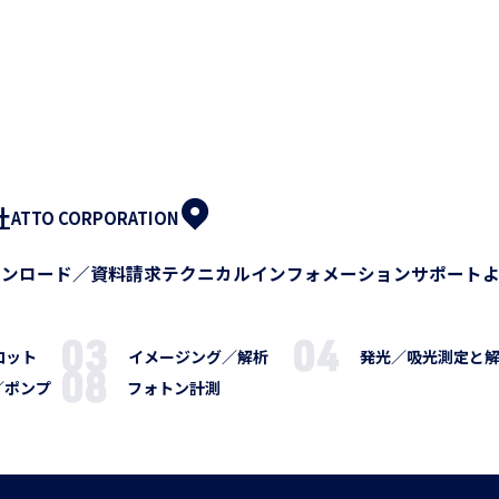
社
ATTO CORPORATION
ウンロード／資料請求
テクニカルインフォメーション
サポート
ロット
イメージング／解析
発光／吸光測定と
／ポンプ
フォトン計測