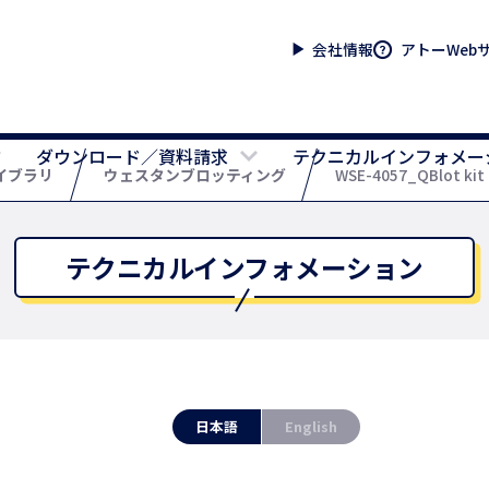
会社情報
アトーWeb
ダウンロード／資料請求
テクニカルインフォメー
イブラリ
ウェスタンブロッティング
WSE-4057_QBlot k
テクニカルインフォメーション
日本語
English