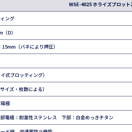
WSE-4025 ホライズブロット
ティング
mm（D）
：15mm（バネにより押圧）
ライ式ブロッティング）
ゲルサイズ・枚数による）
：陽極
上部電極：耐薬性ステンレス 下部：白金めっきチタン
リード線、逆通電防止機能