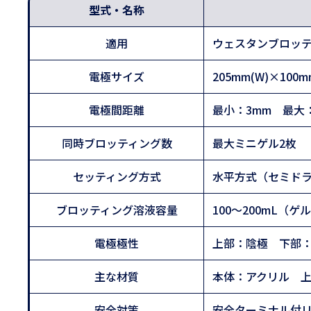
型式・名称
適用
ウェスタンブロッ
電極サイズ
205mm(W)×100
電極間距離
最小：3mm 最大
同時ブロッティング数
最大ミニゲル2枚
セッティング方式
水平方式（セミド
ブロッティング溶液容量
100～200mL（
電極極性
上部：陰極 下部
主な材質
本体：アクリル 
安全対策
安全ターミナル付