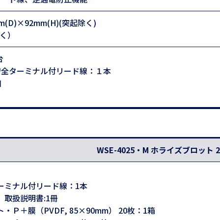
mm(D)×92mm(H)(突起除く)
除く）
台
安全ターミナル付リード線：１本
個
WSE-4025・M ホライズブロット 
ーミナル付リード線：1本
取扱説明書:1冊
ト・Ｐ＋膜（PVDF, 85×90mm） 20枚：1箱