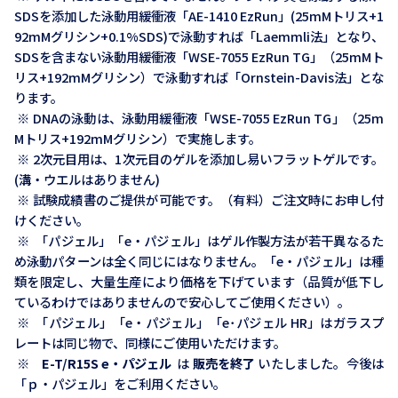
SDSを添加した泳動用緩衝液「AE-1410 EzRun」(25mMトリス+1
92mMグリシン+0.1%SDS)で泳動すれば「Laemmli法」となり、
SDSを含まない泳動用緩衝液「WSE-7055 EzRun TG」（25mMト
リス+192mMグリシン）で泳動すれば「Ornstein-Davis法」とな
ります。
※
DNAの泳動は、泳動用緩衝液「WSE-7055 EzRun TG」（25m
Mトリス+192mMグリシン）で実施します。
※
2次元目用は、1次元目のゲルを添加し易いフラットゲルです。
(溝・ウエルはありません)
※
試験成績書のご提供が可能です。（有料）ご注文時にお申し付
けください。
※
「パジェル」「e・パジェル」はゲル作製方法が若干異なるた
め泳動パターンは全く同じにはなりません。「e・パジェル」は種
類を限定し、大量生産により価格を下げています（品質が低下し
ているわけではありませんので安心してご使用ください）。
※
「パジェル」「e・パジェル」「e･パジェル HR」はガラスプ
レートは同じ物で、同様にご使用いただけます。
※
E-T/R15S e・パジェル
は
販売を終了
いたしました。今後は
「ｐ・パジェル」をご利用ください。