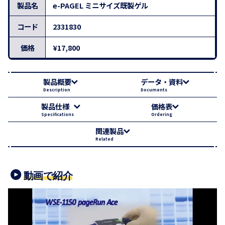
製品名
e-PAGEL ミニサイズ既製ゲル
コード
2331830
価格
¥17,800
製品概要
データ・資料
Description
Documents
製品仕様
価格表
Specifications
Ordering
関連製品
Related
動画で紹介