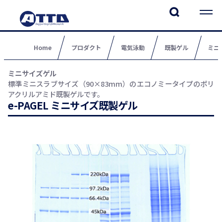
Home
プロダクト
電気泳動
既製ゲル
ミニ
ミニサイズゲル
標準ミニスラブサイズ（90×83mm）のエコノミータイプのポリ
アクリルアミド既製ゲルです。
e-PAGEL ミニサイズ既製ゲル