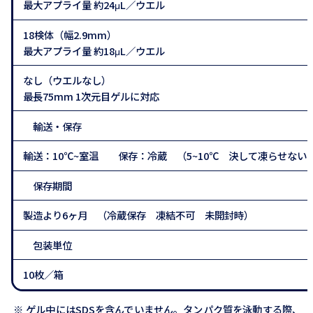
最大アプライ量 約24μL／ウエル
18検体（幅2.9mm）
最大アプライ量 約18μL／ウエル
なし（ウエルなし）
最長75mm 1次元目ゲルに対応
輸送・保存
輸送：10℃~室温 保存：冷蔵 （5~10℃ 決して凍らせない
保存期間
製造より6ヶ月 （冷蔵保存 凍結不可 未開封時）
包装単位
10枚／箱
※
ゲル中にはSDSを含んでいません。タンパク質を泳動する際、