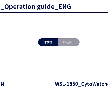
o_Operation guide_ENG
日本語
English
PN
WSL-1850_CytoWat