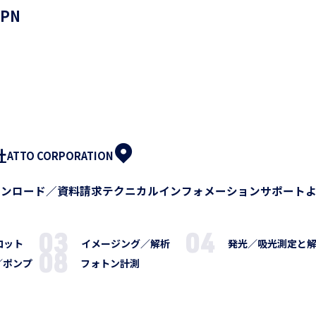
PN
社
ATTO CORPORATION
ウンロード／資料請求
テクニカルインフォメーション
サポート
ロット
イメージング／解析
発光／吸光測定と
／ポンプ
フォトン計測