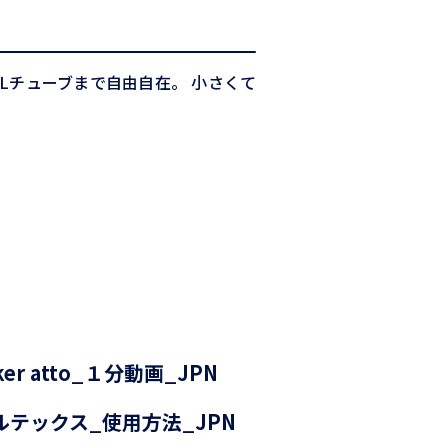
mLチューブまで自由自在。 小さくて
aker atto_１分動画_JPN
ボルテックス_使用方法_JPN