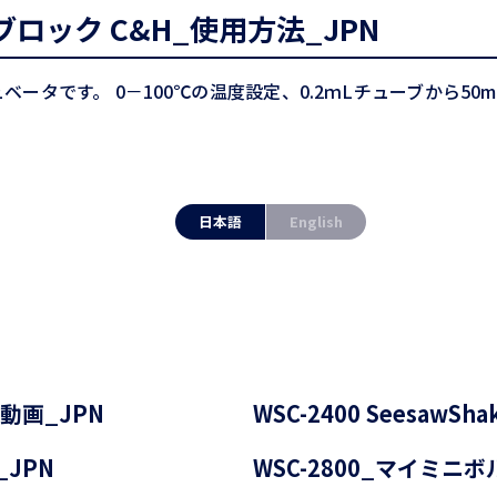
ニブロック C&H_使用方法_JPN
ータです。 0－100℃の温度設定、0.2ｍLチューブから50
日本語
English
１分動画_JPN
WSC-2400 SeesawSh
_JPN
WSC-2800_マイミニ