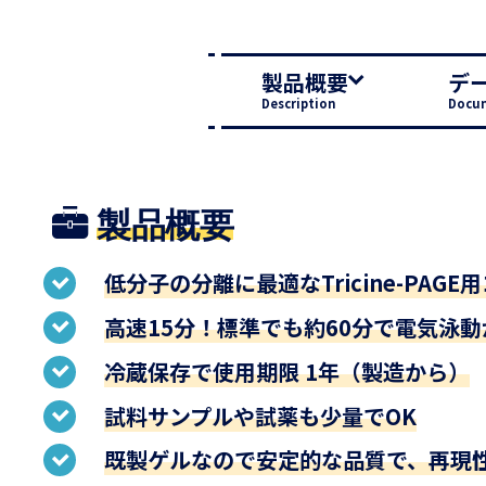
製品概要
デ
Description
Docu
製品概要
低分子の分離に最適なTricine-PAG
高速15分！標準でも約60分で電気泳
冷蔵保存で使用期限 1年（製造から）
試料サンプルや試薬も少量でOK
既製ゲルなので安定的な品質で、再現