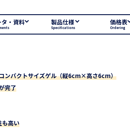
ータ・資料
製品仕様
価格表
ments
Specifications
Ordering
E用コンパクトサイズゲル（縦6cm×高さ6cm）
動が完了
性も高い