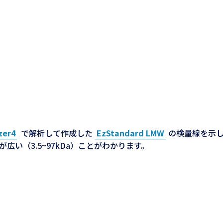
zer4
で解析して作成した
EzStandard LMW
の検量線を示
い（3.5~97kDa）ことがわかります。