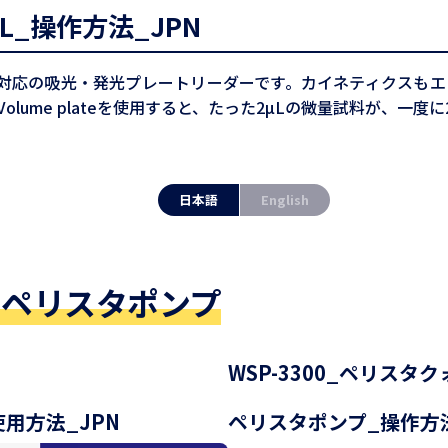
s AL_操作方法_JPN
ェルプレート対応の吸光・発光プレートリーダーです。カイネティク
Volume plateを使用すると、たった2µLの微量試料が、一度
日本語
English
 ペリスタポンプ
WSP-3300_ペリスタ
の使用方法_JPN
ペリスタポンプ_操作方法