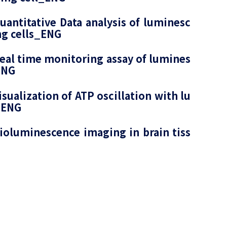
antitative Data analysis of luminesc
ing cells_ENG
al time monitoring assay of lumines
ENG
ualization of ATP oscillation with lu
l_ENG
oluminescence imaging in brain tiss