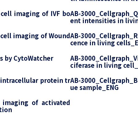
ell imaging of IVF bo
AB-3000_Cellgraph_Qu
ent intensities in liv
cell imaging of Wound
AB-3000_Cellgraph_Re
cence in living cells_
ls by CytoWatcher
AB-3000_Cellgraph_Vis
ciferase in living cel
ntracellular protein tr
AB-3000_Cellgraph_Bi
ue sample_ENG
 imaging of activated
tion