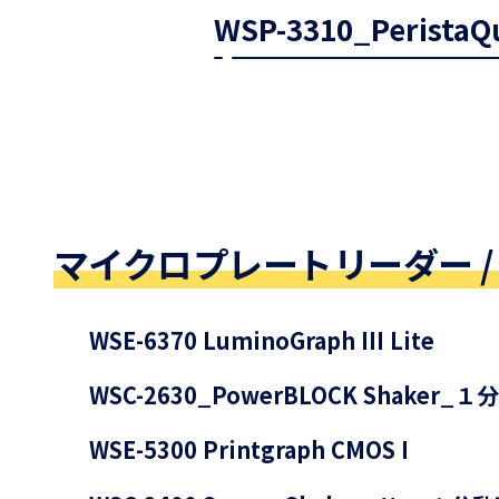
WSP-3310_Peris
マイクロプレートリーダー /
WSE-6370 LuminoGraph III Lite
WSC-2630_PowerBLOCK Shaker_
WSE-5300 Printgraph CMOS I