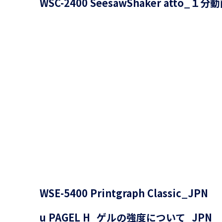
WSC-2400 SeesawShaker atto_１分
WSE-5400 Printgraph Classic_JPN
u PAGEL H_ゲルの強度について_JPN