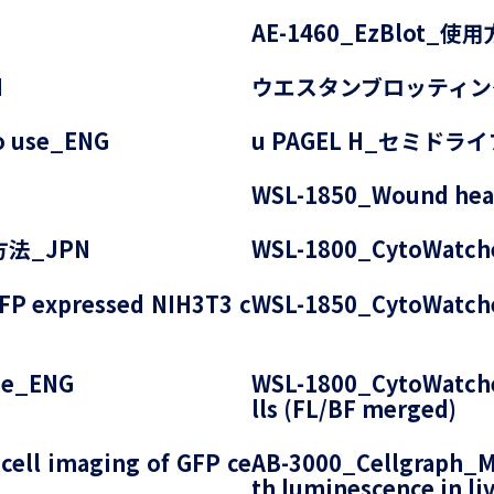
AE-1460_EzBlot_使
N
ウエスタンブロッティン
o use_ENG
u PAGEL H_セミド
WSL-1850_Wound heali
方法_JPN
WSL-1800_CytoWat
FP expressed NIH3T3 c
WSL-1850_CytoWat
de_ENG
WSL-1800_CytoWatche
lls (FL/BF merged)
ell imaging of GFP ce
AB-3000_Cellgraph_M
th luminescence in li