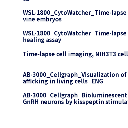
WSL-1800_CytoWatcher_Time-lapse c
vine embryos
WSL-1800_CytoWatcher_Time-lapse 
healing assay
Time-lapse cell imaging, NIH3T3 cel
AB-3000_Cellgraph_Visualization of i
afficking in living cells_ENG
AB-3000_Cellgraph_Bioluminescent
GnRH neurons by kisspeptin stimula