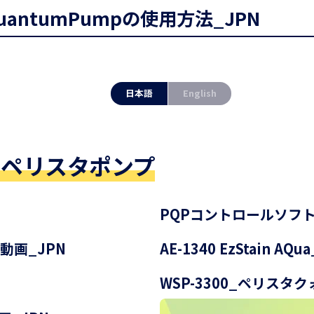
taQuantumPumpの使用方法_JPN
日本語
English
 ペリスタポンプ
PQPコントロールソフ
１分動画_JPN
AE-1340 EzStain A
WSP-3300_ペリスタ