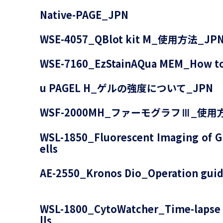
Native-PAGE_JPN
WSE-4057_QBlot kit M_使用方法_JP
WSE-7160_EzStainAQua MEM_How t
u PAGEL H_ゲルの強度について_JPN
WSF-2000MH_ファーモグラフⅢ_使用
WSL-1850_Fluorescent Imaging of G
ells
AE-2550_Kronos Dio_Operation gui
WSL-1800_CytoWatcher_Time-lapse c
lls