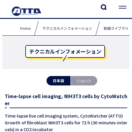
Home
テクニカルインフォメーション
動画ライブラリ
テクニカルインフォメーション
日本語
English
Time-lapse cell imaging, NIH3T3 cells by CytoWatch
er
Time-lapse live cell imaging system, CytoWatcher (ATTO)
Growth of fibroblast NIH3T3 cells for 72 h (30 minutes-inter
vals) in a CO2 incubator