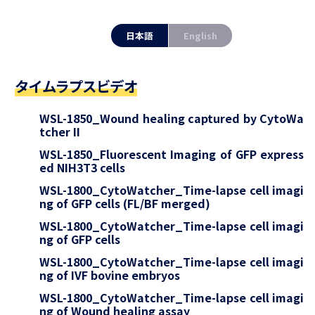
日本語
English
タイムラプスビデオ
WSL-1850_Wound healing captured by CytoWa
tcher II
WSL-1850_Fluorescent Imaging of GFP express
ed NIH3T3 cells
WSL-1800_CytoWatcher_Time-lapse cell imagi
ng of GFP cells (FL/BF merged)
WSL-1800_CytoWatcher_Time-lapse cell imagi
ng of GFP cells
WSL-1800_CytoWatcher_Time-lapse cell imagi
ng of IVF bovine embryos
WSL-1800_CytoWatcher_Time-lapse cell imagi
ng of Wound healing assay