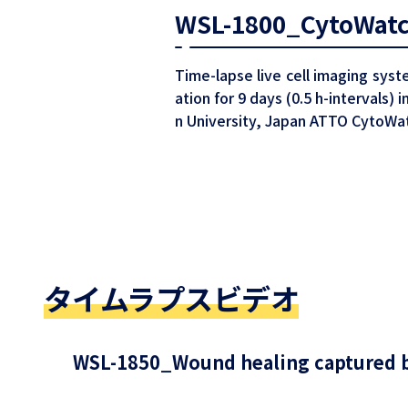
WSL-1800_CytoWatch
Time-lapse live cell imaging syst
ation for 9 days (0.5 h-intervals
n University, Japan ATTO CytoWat
タイムラプスビデオ
WSL-1850_Wound healing captured b