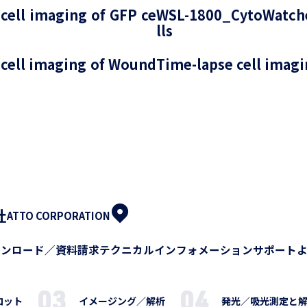
ell imaging of GFP ce
WSL-1800_CytoWatche
lls
cell imaging of Wound
Time-lapse cell imagi
社
ATTO CORPORATION
ウンロード／資料請求
テクニカルインフォメーション
サポート
ロット
イメージング／解析
発光／吸光測定と