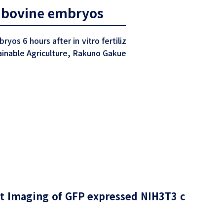
F bovine embryos
os 6 hours after in vitro fertiliz
tainable Agriculture, Rakuno Gakue
t Imaging of GFP expressed NIH3T3 c