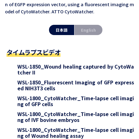
n of EGFP expression vector, using a fluorescent imaging m
odel of CytoWatcher. ATTO CytoWatcher.
日本語
English
タイムラプスビデオ
WSL-1850_Wound healing captured by CytoWa
tcher II
WSL-1850_Fluorescent Imaging of GFP express
ed NIH3T3 cells
WSL-1800_CytoWatcher_Time-lapse cell imagi
ng of GFP cells
WSL-1800_CytoWatcher_Time-lapse cell imagi
ng of IVF bovine embryos
WSL-1800_CytoWatcher_Time-lapse cell imagi
ng of Wound healing assay