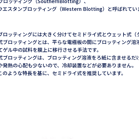
ィング（SouthernBlotting）、
ンブロッティング（Western Blotting）と呼ばれてい
ブロッティングには大きく分けてセミドライ式とウェット式（
式ブロッティングとは、平らな電極板の間にブロッティング溶
てゲル中の試料を膜上に移行させる手法です。
式ブロッティングは、ブロッティング溶液をろ紙に含ませるだ
や発熱の心配も少ないので、冷却装置などが必要ありません。
このような特長を基に、セミドライ式を推奨しています。