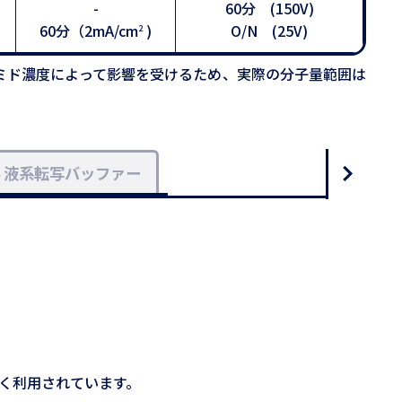
-
60分 (150V)
60分（2mA/cm
)
O/N (25V)
2
ミド濃度によって影響を受けるため、実際の分子量範囲は
３液系転写バッファー
広く利用されています。