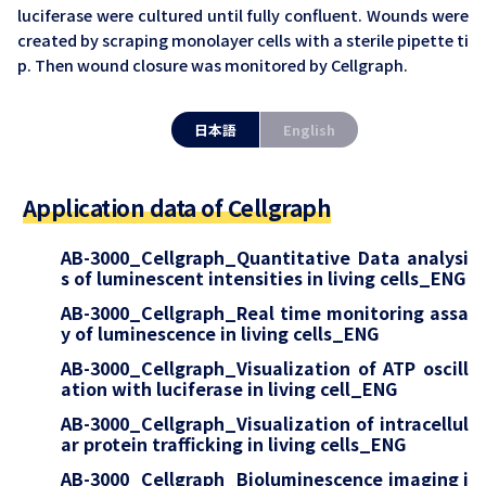
luciferase were cultured until fully confluent. Wounds were
created by scraping monolayer cells with a sterile pipette ti
p. Then wound closure was monitored by Cellgraph.
日本語
English
Application data of Cellgraph
AB-3000_Cellgraph_Quantitative Data analysi
s of luminescent intensities in living cells_ENG
AB-3000_Cellgraph_Real time monitoring assa
y of luminescence in living cells_ENG
AB-3000_Cellgraph_Visualization of ATP oscill
ation with luciferase in living cell_ENG
AB-3000_Cellgraph_Visualization of intracellul
ar protein trafficking in living cells_ENG
AB-3000_Cellgraph_Bioluminescence imaging i