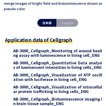
merge images of bright field and bioluminescence shown as
pseudo color.
日本語
English
Application data of Cellgraph
AB-3000_Cellgraph_Monitoring of wound heali
ng assay with luminescence in living cell_ENG
AB-3000_Cellgraph_Quantitative Data analysi
s of luminescent intensities in living cells_ENG
AB-3000_Cellgraph_Visualization of ATP oscill
ation with luciferase in living cell_ENG
AB-3000_Cellgraph_Visualization of intracellul
ar protein trafficking in living cells_ENG
AB-3000_Cellgraph_Bioluminescence imaging i
n brain tissue sample_ENG