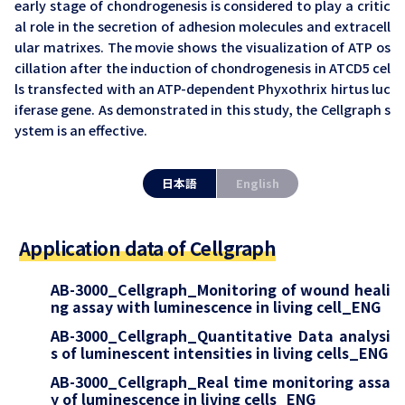
early stage of chondrogenesis is considered to play a critic
al role in the secretion of adhesion molecules and extracell
ular matrixes. The movie shows the visualization of ATP os
cillation after the induction of chondrogenesis in ATCD5 cel
ls transfected with an ATP-dependent Phyxothrix hirtus luc
iferase gene. As demonstrated in this study, the Cellgraph s
ystem is an effective.
日本語
English
Application data of Cellgraph
AB-3000_Cellgraph_Monitoring of wound heali
ng assay with luminescence in living cell_ENG
AB-3000_Cellgraph_Quantitative Data analysi
s of luminescent intensities in living cells_ENG
AB-3000_Cellgraph_Real time monitoring assa
y of luminescence in living cells_ENG