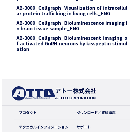
AB-3000_Cellgraph_Visualization of intracellul
ar protein trafficking in living cells_ENG
AB-3000_Cellgraph_Bioluminescence imaging i
n brain tissue sample_ENG
AB-3000_Cellgraph_Bioluminescent imaging o
f activated GnRH neurons by kisspeptin stimul
ation
アトー株式会社
ATTO CORPORATION
プロダクト
ダウンロード／資料請求
テクニカルインフォメーション
サポート